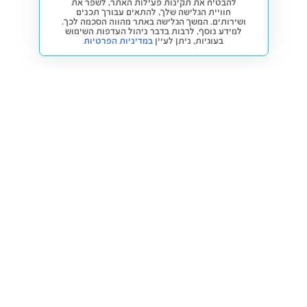
להבטיח את תקינות פעילות האתר, לשפר את
חוויית הגלישה שלך, להתאים עבורך תכנים
ושירותים. המשך הגלישה באתר מהווה הסכמה לכך.
למידע נוסף, לרבות בדבר ניהול העדפות השימוש
בעוגיות,
ניתן לעיין
במדיניות הפרטיות
חזרה למעלה
קנייה ומכירה
פתרונות freesbe
מטרו freesbe