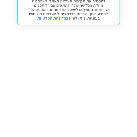
להבטיח את תקינות פעילות האתר, לשפר את
חוויית הגלישה שלך, להתאים עבורך תכנים
ושירותים. המשך הגלישה באתר מהווה הסכמה לכך.
למידע נוסף, לרבות בדבר ניהול העדפות השימוש
בעוגיות,
ניתן לעיין
במדיניות הפרטיות
חזרה למעלה
קנייה ומכירה
פתרונות freesbe
מטרו freesbe