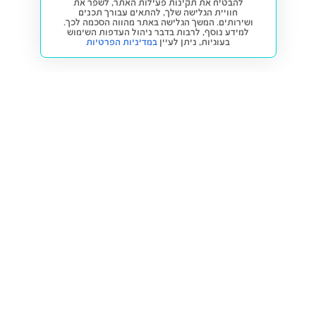
להבטיח את תקינות פעילות האתר, לשפר את
חוויית הגלישה שלך, להתאים עבורך תכנים
ושירותים. המשך הגלישה באתר מהווה הסכמה לכך.
למידע נוסף, לרבות בדבר ניהול העדפות השימוש
בעוגיות,
ניתן לעיין
במדיניות הפרטיות
חזרה למעלה
קנייה ומכירה
פתרונות freesbe
מטרו freesbe