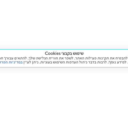
שימוש בקבצי Cookies
ה שימוש בעוגיות (Cookies) על מנת להבטיח את תקינות פעילות האתר, לשפר את חוויית הגלישה שלך, לה
 למידע נוסף, לרבות בדבר ניהול העדפות השימוש בעוגיות,
ניתן לעיין
במדיניות הפרט
שירות
מידע ומדיניות
 חדש
זימון תור לטיפול
הצהרת נגישות
יד שנייה
הליסינג שלי
תנאי השימוש