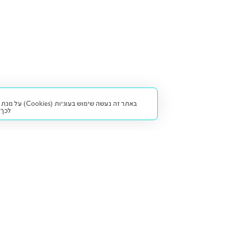
באתר זה נעש
לכך.
קנייה ומכירה
פתרונות freesbe
מטרו freesbe
רכב חדש
מימון
דו גלגלי
ליסינג פרטי
ביטוח
דו גלגלי 