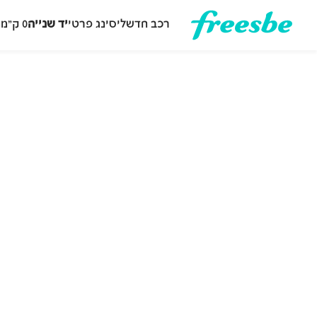
רכב חדש
ליסינג פרטי
יד שנייה
0 ק״מ
ה