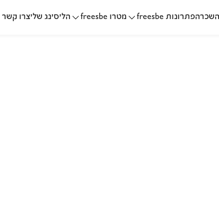
שכרה
הליסינג שלי
פתרונות freesbe
מטרו freesbe
צרו קשר