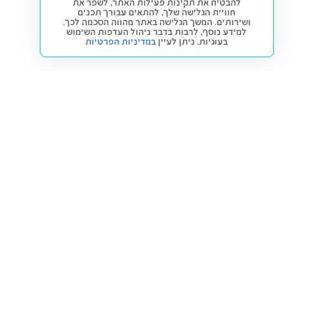
להבטיח את תקינות פעילות האתר, לשפר את
חוויית הגלישה שלך, להתאים עבורך תכנים
ושירותים. המשך הגלישה באתר מהווה הסכמה לכך.
למידע נוסף, לרבות בדבר ניהול העדפות השימוש
בעוגיות,
ניתן לעיין
במדיניות הפרטיות
חזרה למעלה
קנייה ומכירה
פתרונות freesbe
מטרו freesbe