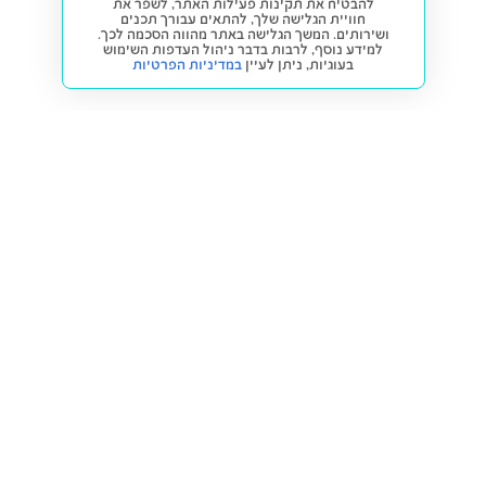
להבטיח את תקינות פעילות האתר, לשפר את
חוויית הגלישה שלך, להתאים עבורך תכנים
ושירותים. המשך הגלישה באתר מהווה הסכמה לכך.
למידע נוסף, לרבות בדבר ניהול העדפות השימוש
בעוגיות,
ניתן לעיין
במדיניות הפרטיות
חזרה למעלה
קנייה ומכירה
פתרונות freesbe
מטרו freesbe