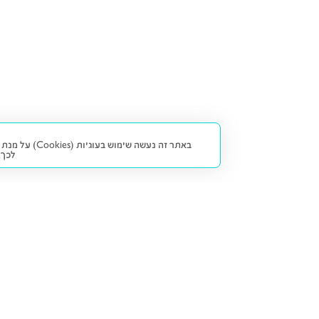
באתר זה נעש
לכך.
קנייה ומכירה
פתרונות freesbe
מטרו freesbe
רכב חדש
מימון
דו גלגלי
ליסינג פרטי
ביטוח
דו גלגלי 