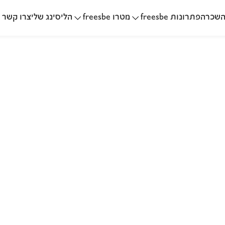
שכרה
הליסינג שלי
פתרונות freesbe
מטרו freesbe
צרו קשר