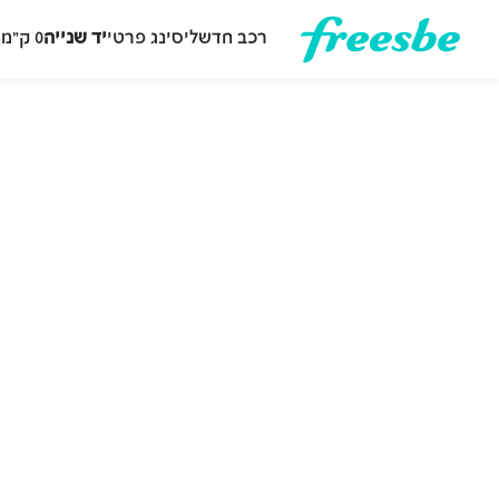
רכב חדש
ליסינג פרטי
יד שנייה
0 ק״מ
ה