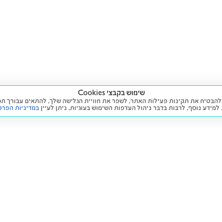
שימוש בקבצי Cookies
ה שימוש בעוגיות (Cookies) על מנת להבטיח את תקינות פעילות האתר, לשפר את חוויית הגלישה שלך, לה
 למידע נוסף, לרבות בדבר ניהול העדפות השימוש בעוגיות,
ניתן לעיין
במדיניות הפרט
שירות
מידע ומדיניות
 חדש
זימון תור לטיפול
הצהרת נגישות
יד שנייה
הליסינג שלי
תנאי השימוש