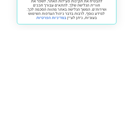
להבטיח את תקינות פעילות האתר, לשפר את
חוויית הגלישה שלך, להתאים עבורך תכנים
ושירותים. המשך הגלישה באתר מהווה הסכמה לכך.
למידע נוסף, לרבות בדבר ניהול העדפות השימוש
בעוגיות,
ניתן לעיין
במדיניות הפרטיות
חזרה למעלה
קנייה ומכירה
פתרונות freesbe
מטרו freesbe