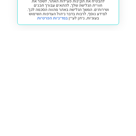
להבטיח את תקינות פעילות האתר, לשפר את
חוויית הגלישה שלך, להתאים עבורך תכנים
ושירותים. המשך הגלישה באתר מהווה הסכמה לכך.
למידע נוסף, לרבות בדבר ניהול העדפות השימוש
בעוגיות,
ניתן לעיין
במדיניות הפרטיות
חזרה למעלה
קנייה ומכירה
פתרונות freesbe
מטרו freesbe