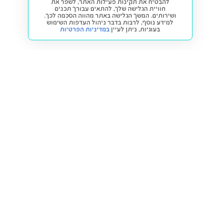
להבטיח את תקינות פעילות האתר, לשפר את
חוויית הגלישה שלך, להתאים עבורך תכנים
ושירותים. המשך הגלישה באתר מהווה הסכמה לכך.
למידע נוסף, לרבות בדבר ניהול העדפות השימוש
בעוגיות,
ניתן לעיין
במדיניות הפרטיות
חזרה למעלה
קנייה ומכירה
פתרונות freesbe
מטרו freesbe