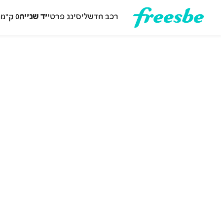
רכב חדש
ליסינג פרטי
יד שנייה
0 ק״מ
ה