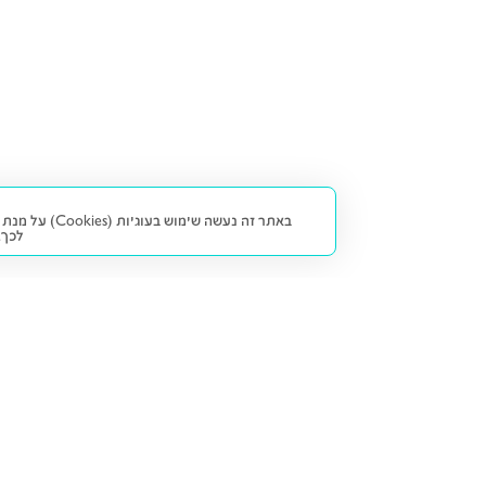
באתר זה נעש
לכך.
קנייה ומכירה
פתרונות freesbe
מטרו freesbe
רכב חדש
מימון
דו גלגלי
ליסינג פרטי
ביטוח
דו גלגלי 