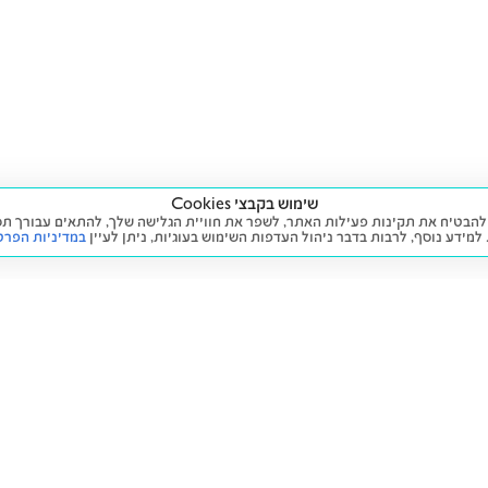
שימוש בקבצי Cookies
ה שימוש בעוגיות (Cookies) על מנת להבטיח את תקינות פעילות האתר, לשפר את חוויית הגלישה שלך, לה
 למידע נוסף, לרבות בדבר ניהול העדפות השימוש בעוגיות,
ניתן לעיין
במדיניות הפרט
שירות
מידע ומדיניות
 חדש
זימון תור לטיפול
הצהרת נגישות
יד שנייה
הליסינג שלי
תנאי השימוש