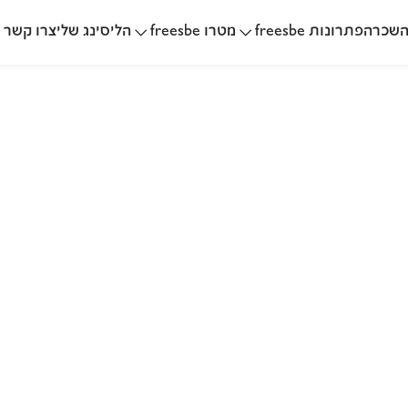
שכרה
הליסינג שלי
פתרונות freesbe
מטרו freesbe
צרו קשר