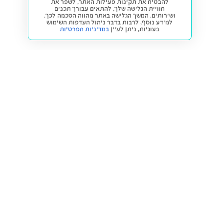
להבטיח את תקינות פעילות האתר, לשפר את
חוויית הגלישה שלך, להתאים עבורך תכנים
ושירותים. המשך הגלישה באתר מהווה הסכמה לכך.
למידע נוסף, לרבות בדבר ניהול העדפות השימוש
בעוגיות,
ניתן לעיין
במדיניות הפרטיות
חזרה למעלה
קנייה ומכירה
פתרונות freesbe
מטרו freesbe