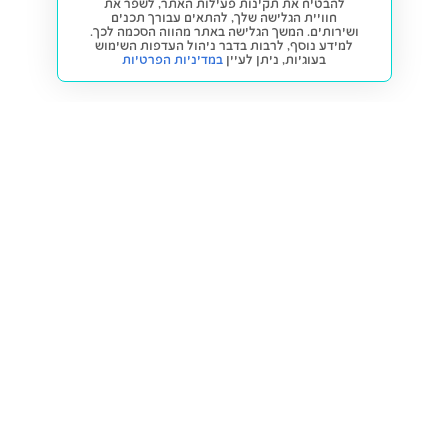
להבטיח את תקינות פעילות האתר, לשפר את
חוויית הגלישה שלך, להתאים עבורך תכנים
ושירותים. המשך הגלישה באתר מהווה הסכמה לכך.
למידע נוסף, לרבות בדבר ניהול העדפות השימוש
בעוגיות,
ניתן לעיין
במדיניות הפרטיות
חזרה למעלה
קנייה ומכירה
פתרונות freesbe
מטרו freesbe