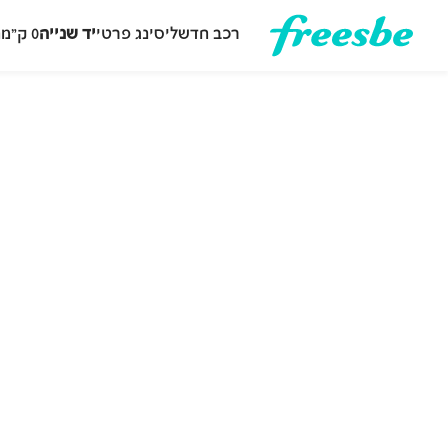
רכב חדש
ליסינג פרטי
יד שנייה
0 ק״מ
ה