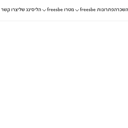
שכרה
הליסינג שלי
פתרונות freesbe
מטרו freesbe
צרו קשר