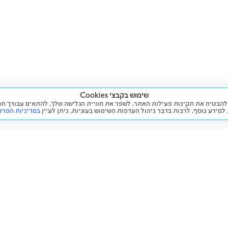
שימוש בקבצי Cookies
ה שימוש בעוגיות (Cookies) על מנת להבטיח את תקינות פעילות האתר, לשפר את חוויית הגלישה שלך, לה
 למידע נוסף, לרבות בדבר ניהול העדפות השימוש בעוגיות,
ניתן לעיין
במדיניות הפרט
שירות
מידע ומדיניות
 חדש
זימון תור לטיפול
הצהרת נגישות
יד שנייה
הליסינג שלי
תנאי השימוש