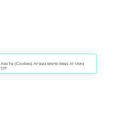
באתר זה נעש
לכך.
קנייה ומכירה
פתרונות freesbe
מטרו freesbe
רכב חדש
מימון
דו גלגלי
ליסינג פרטי
ביטוח
דו גלגלי 