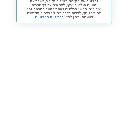
להבטיח את תקינות פעילות האתר, לשפר את
חוויית הגלישה שלך, להתאים עבורך תכנים
ושירותים. המשך הגלישה באתר מהווה הסכמה לכך.
למידע נוסף, לרבות בדבר ניהול העדפות השימוש
בעוגיות,
ניתן לעיין
במדיניות הפרטיות
חזרה למעלה
קנייה ומכירה
פתרונות freesbe
מטרו freesbe