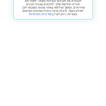
להבטיח את תקינות פעילות האתר, לשפר את
חוויית הגלישה שלך, להתאים עבורך תכנים
ושירותים. המשך הגלישה באתר מהווה הסכמה לכך.
למידע נוסף, לרבות בדבר ניהול העדפות השימוש
בעוגיות,
ניתן לעיין
במדיניות הפרטיות
חזרה למעלה
קנייה ומכירה
פתרונות freesbe
מטרו freesbe