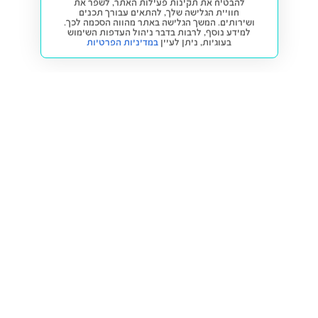
להבטיח את תקינות פעילות האתר, לשפר את
חוויית הגלישה שלך, להתאים עבורך תכנים
ושירותים. המשך הגלישה באתר מהווה הסכמה לכך.
למידע נוסף, לרבות בדבר ניהול העדפות השימוש
בעוגיות,
ניתן לעיין
במדיניות הפרטיות
חזרה למעלה
קנייה ומכירה
פתרונות freesbe
מטרו freesbe