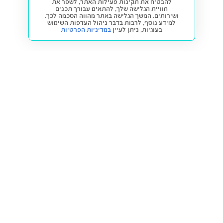
להבטיח את תקינות פעילות האתר, לשפר את
חוויית הגלישה שלך, להתאים עבורך תכנים
ושירותים. המשך הגלישה באתר מהווה הסכמה לכך.
למידע נוסף, לרבות בדבר ניהול העדפות השימוש
בעוגיות,
ניתן לעיין
במדיניות הפרטיות
חזרה למעלה
קנייה ומכירה
פתרונות freesbe
מטרו freesbe