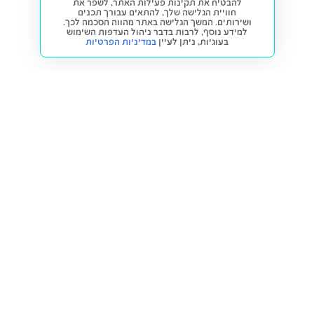
להבטיח את תקינות פעילות האתר, לשפר את
חוויית הגלישה שלך, להתאים עבורך תכנים
ושירותים. המשך הגלישה באתר מהווה הסכמה לכך.
למידע נוסף, לרבות בדבר ניהול העדפות השימוש
בעוגיות,
ניתן לעיין
במדיניות הפרטיות
חזרה למעלה
קנייה ומכירה
פתרונות freesbe
מטרו freesbe