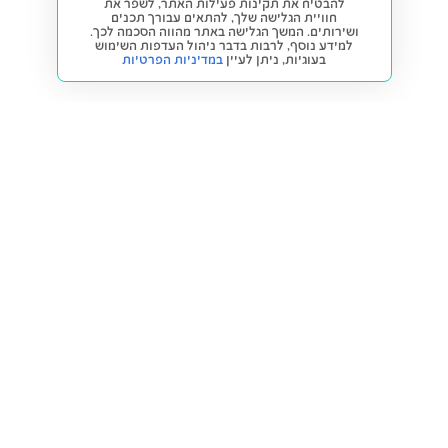
להבטיח את תקינות פעילות האתר, לשפר את
חוויית הגלישה שלך, להתאים עבורך תכנים
ושירותים. המשך הגלישה באתר מהווה הסכמה לכך.
למידע נוסף, לרבות בדבר ניהול העדפות השימוש
בעוגיות,
ניתן לעיין
במדיניות הפרטיות
חזרה למעלה
קנייה ומכירה
פתרונות freesbe
מטרו freesbe