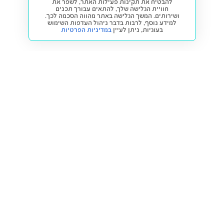
להבטיח את תקינות פעילות האתר, לשפר את
חוויית הגלישה שלך, להתאים עבורך תכנים
ושירותים. המשך הגלישה באתר מהווה הסכמה לכך.
למידע נוסף, לרבות בדבר ניהול העדפות השימוש
בעוגיות,
ניתן לעיין
במדיניות הפרטיות
חזרה למעלה
קנייה ומכירה
פתרונות freesbe
מטרו freesbe