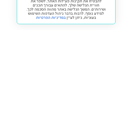
להבטיח את תקינות פעילות האתר, לשפר את
חוויית הגלישה שלך, להתאים עבורך תכנים
ושירותים. המשך הגלישה באתר מהווה הסכמה לכך.
למידע נוסף, לרבות בדבר ניהול העדפות השימוש
בעוגיות,
ניתן לעיין
במדיניות הפרטיות
חזרה למעלה
קנייה ומכירה
פתרונות freesbe
מטרו freesbe