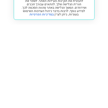
להבטיח את תקינות פעילות האתר, לשפר את
חוויית הגלישה שלך, להתאים עבורך תכנים
ושירותים. המשך הגלישה באתר מהווה הסכמה לכך.
למידע נוסף, לרבות בדבר ניהול העדפות השימוש
בעוגיות,
ניתן לעיין
במדיניות הפרטיות
חזרה למעלה
קנייה ומכירה
פתרונות freesbe
מטרו freesbe