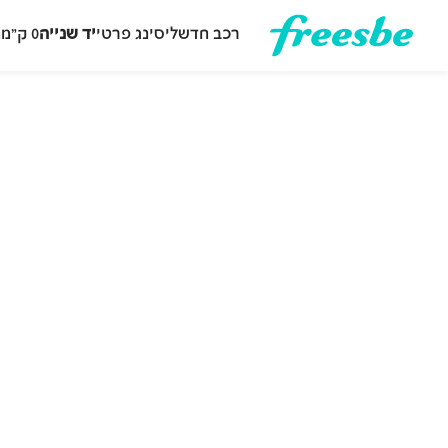
רכב חדש
ליסינג פרטי
יד שנייה
0 ק״מ
ה