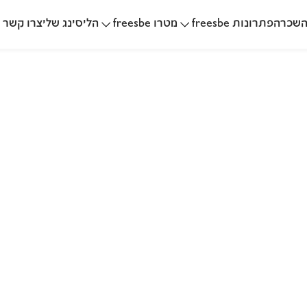
שכרה
הליסינג שלי
פתרונות freesbe
מטרו freesbe
צרו קשר