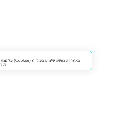
באתר זה נעש
לכך.
קנייה ומכירה
פתרונות freesbe
מטרו freesbe
רכב חדש
מימון
דו גלגלי
ליסינג פרטי
ביטוח
דו גלגלי 