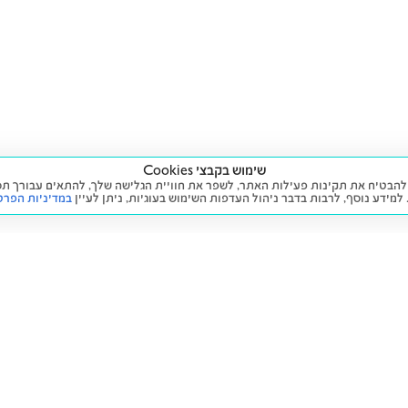
שימוש בקבצי Cookies
ה שימוש בעוגיות (Cookies) על מנת להבטיח את תקינות פעילות האתר, לשפר את חוויית הגלישה שלך, לה
 למידע נוסף, לרבות בדבר ניהול העדפות השימוש בעוגיות,
ניתן לעיין
במדיניות הפרט
שירות
מידע ומדיניות
 חדש
זימון תור לטיפול
הצהרת נגישות
יד שנייה
הליסינג שלי
תנאי השימוש