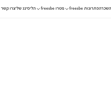
שכרה
הליסינג שלי
פתרונות freesbe
מטרו freesbe
צרו קשר