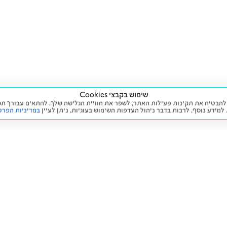
שימוש בקבצי Cookies
ה שימוש בעוגיות (Cookies) על מנת להבטיח את תקינות פעילות האתר, לשפר את חוויית הגלישה שלך, לה
 למידע נוסף, לרבות בדבר ניהול העדפות השימוש בעוגיות,
ניתן לעיין
במדיניות הפרט
שירות
מידע ומדיניות
 חדש
זימון תור לטיפול
הצהרת נגישות
יד שנייה
הליסינג שלי
תנאי השימוש