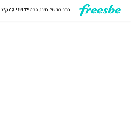
רכב חדש
ליסינג פרטי
יד שנייה
0 ק״מ
ה