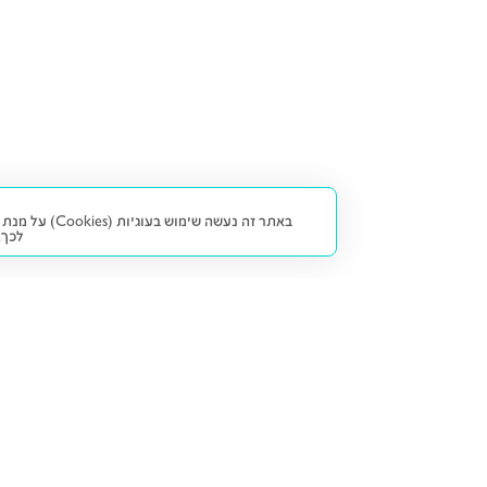
באתר זה נעש
לכך.
קנייה ומכירה
פתרונות freesbe
מטרו freesbe
רכב חדש
מימון
דו גלגלי
ליסינג פרטי
ביטוח
דו גלגלי 