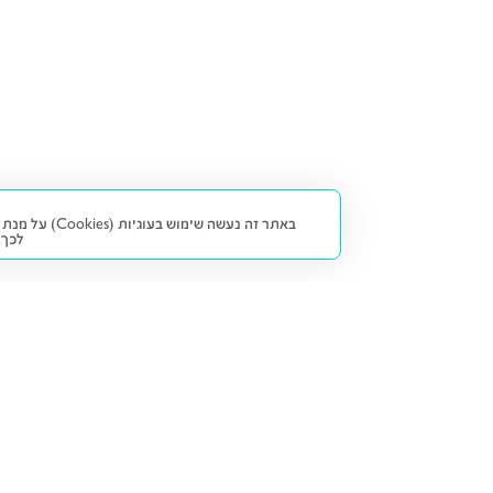
באתר זה נעש
לכך.
קנייה ומכירה
פתרונות freesbe
מטרו freesbe
רכב חדש
מימון
דו גלגלי
ליסינג פרטי
ביטוח
דו גלגלי 