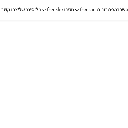
שכרה
הליסינג שלי
פתרונות freesbe
מטרו freesbe
צרו קשר