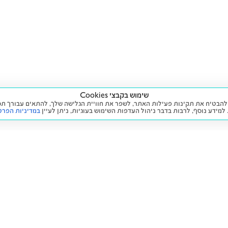
שימוש בקבצי Cookies
ה שימוש בעוגיות (Cookies) על מנת להבטיח את תקינות פעילות האתר, לשפר את חוויית הגלישה שלך, לה
 למידע נוסף, לרבות בדבר ניהול העדפות השימוש בעוגיות,
ניתן לעיין
במדיניות הפרט
שירות
מידע ומדיניות
 חדש
זימון תור לטיפול
הצהרת נגישות
יד שנייה
הליסינג שלי
תנאי השימוש