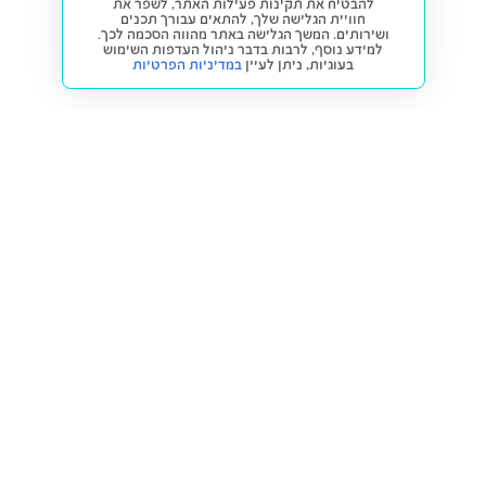
להבטיח את תקינות פעילות האתר, לשפר את
חוויית הגלישה שלך, להתאים עבורך תכנים
ושירותים. המשך הגלישה באתר מהווה הסכמה לכך.
למידע נוסף, לרבות בדבר ניהול העדפות השימוש
בעוגיות,
ניתן לעיין
במדיניות הפרטיות
חזרה למעלה
קנייה ומכירה
פתרונות freesbe
מטרו freesbe