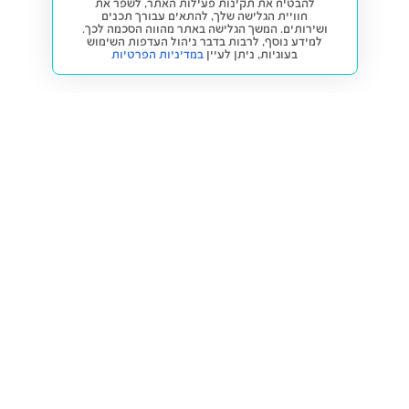
להבטיח את תקינות פעילות האתר, לשפר את
חוויית הגלישה שלך, להתאים עבורך תכנים
ושירותים. המשך הגלישה באתר מהווה הסכמה לכך.
למידע נוסף, לרבות בדבר ניהול העדפות השימוש
בעוגיות,
ניתן לעיין
במדיניות הפרטיות
חזרה למעלה
קנייה ומכירה
פתרונות freesbe
מטרו freesbe