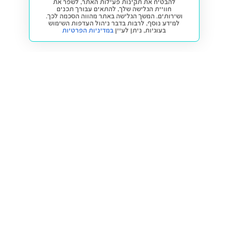
להבטיח את תקינות פעילות האתר, לשפר את
חוויית הגלישה שלך, להתאים עבורך תכנים
ושירותים. המשך הגלישה באתר מהווה הסכמה לכך.
למידע נוסף, לרבות בדבר ניהול העדפות השימוש
בעוגיות,
ניתן לעיין
במדיניות הפרטיות
חזרה למעלה
קנייה ומכירה
פתרונות freesbe
מטרו freesbe