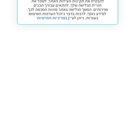
להבטיח את תקינות פעילות האתר, לשפר את
חוויית הגלישה שלך, להתאים עבורך תכנים
ושירותים. המשך הגלישה באתר מהווה הסכמה לכך.
למידע נוסף, לרבות בדבר ניהול העדפות השימוש
בעוגיות,
ניתן לעיין
במדיניות הפרטיות
חזרה למעלה
קנייה ומכירה
פתרונות freesbe
מטרו freesbe