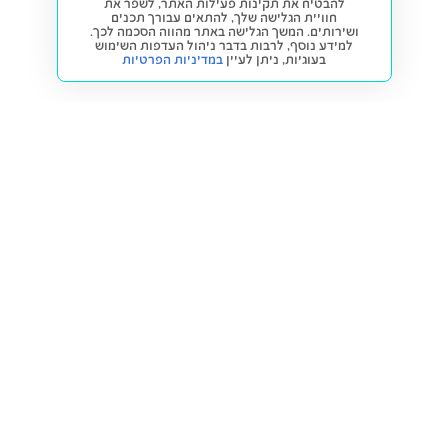
להבטיח את תקינות פעילות האתר, לשפר את
חוויית הגלישה שלך, להתאים עבורך תכנים
ושירותים. המשך הגלישה באתר מהווה הסכמה לכך.
למידע נוסף, לרבות בדבר ניהול העדפות השימוש
בעוגיות,
ניתן לעיין
במדיניות הפרטיות
חזרה למעלה
קנייה ומכירה
פתרונות freesbe
מטרו freesbe