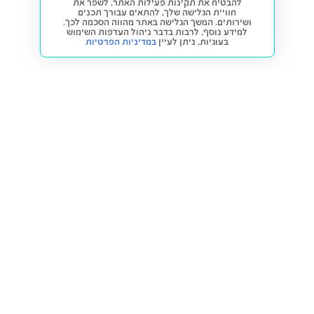
להבטיח את תקינות פעילות האתר, לשפר את
חוויית הגלישה שלך, להתאים עבורך תכנים
ושירותים. המשך הגלישה באתר מהווה הסכמה לכך.
למידע נוסף, לרבות בדבר ניהול העדפות השימוש
בעוגיות,
ניתן לעיין
במדיניות הפרטיות
חזרה למעלה
קנייה ומכירה
פתרונות freesbe
מטרו freesbe