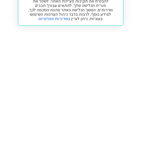
להבטיח את תקינות פעילות האתר, לשפר את
חוויית הגלישה שלך, להתאים עבורך תכנים
ושירותים. המשך הגלישה באתר מהווה הסכמה לכך.
למידע נוסף, לרבות בדבר ניהול העדפות השימוש
בעוגיות,
ניתן לעיין
במדיניות הפרטיות
חזרה למעלה
קנייה ומכירה
פתרונות freesbe
מטרו freesbe