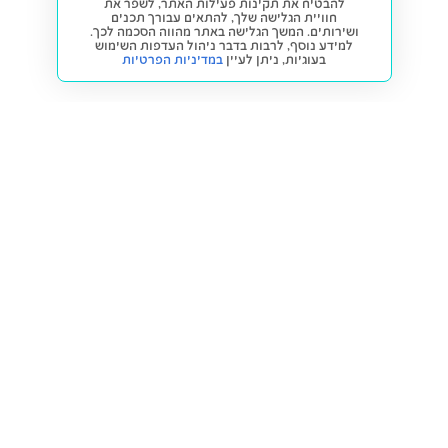
להבטיח את תקינות פעילות האתר, לשפר את
חוויית הגלישה שלך, להתאים עבורך תכנים
ושירותים. המשך הגלישה באתר מהווה הסכמה לכך.
למידע נוסף, לרבות בדבר ניהול העדפות השימוש
בעוגיות,
ניתן לעיין
במדיניות הפרטיות
חזרה למעלה
קנייה ומכירה
פתרונות freesbe
מטרו freesbe