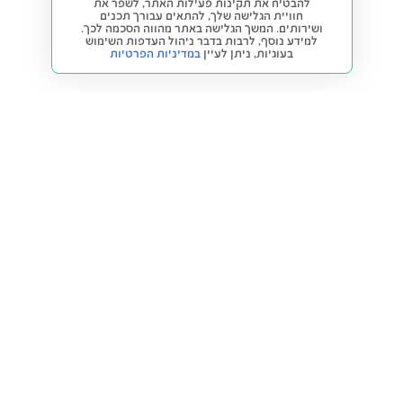
להבטיח את תקינות פעילות האתר, לשפר את
חוויית הגלישה שלך, להתאים עבורך תכנים
ושירותים. המשך הגלישה באתר מהווה הסכמה לכך.
למידע נוסף, לרבות בדבר ניהול העדפות השימוש
בעוגיות,
ניתן לעיין
במדיניות הפרטיות
חזרה למעלה
קנייה ומכירה
פתרונות freesbe
מטרו freesbe