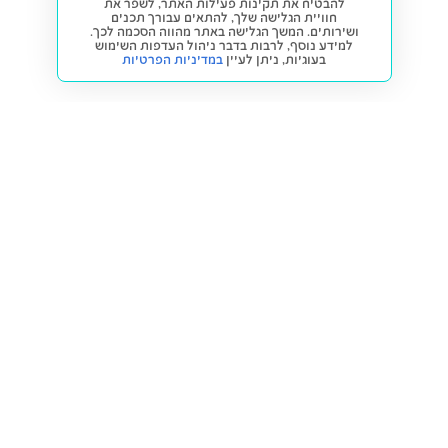
להבטיח את תקינות פעילות האתר, לשפר את
חוויית הגלישה שלך, להתאים עבורך תכנים
ושירותים. המשך הגלישה באתר מהווה הסכמה לכך.
למידע נוסף, לרבות בדבר ניהול העדפות השימוש
בעוגיות,
ניתן לעיין
במדיניות הפרטיות
חזרה למעלה
קנייה ומכירה
פתרונות freesbe
מטרו freesbe