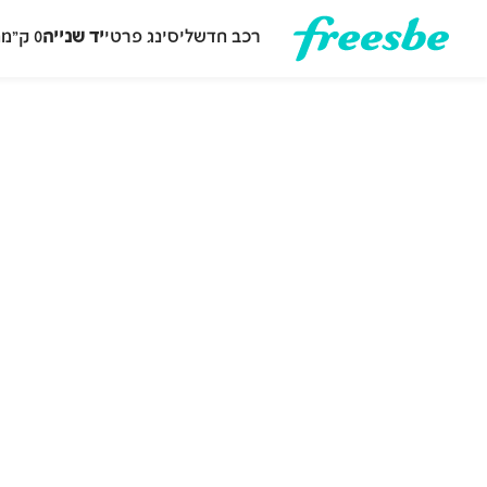
רכב חדש
ליסינג פרטי
יד שנייה
0 ק״מ
ה