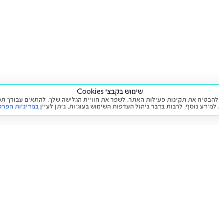
שימוש בקבצי Cookies
ה שימוש בעוגיות (Cookies) על מנת להבטיח את תקינות פעילות האתר, לשפר את חוויית הגלישה שלך, לה
 למידע נוסף, לרבות בדבר ניהול העדפות השימוש בעוגיות,
ניתן לעיין
במדיניות הפרט
שירות
מידע ומדיניות
 חדש
זימון תור לטיפול
הצהרת נגישות
יד שנייה
הליסינג שלי
תנאי השימוש