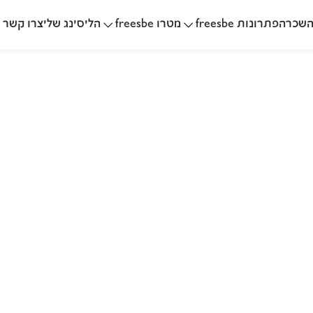
שכרה
הליסינג שלי
פתרונות freesbe
מטרו freesbe
צרו קשר