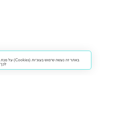
באתר זה נעש
לכך.
קנייה ומכירה
פתרונות freesbe
מטרו freesbe
רכב חדש
מימון
דו גלגלי
ליסינג פרטי
ביטוח
דו גלגלי 