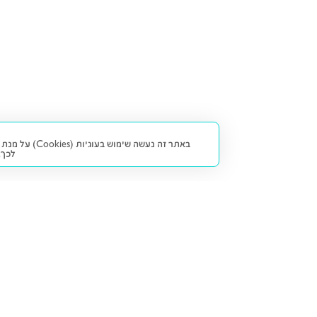
באתר זה נעש
לכך.
קנייה ומכירה
פתרונות freesbe
מטרו freesbe
רכב חדש
מימון
דו גלגלי
ליסינג פרטי
ביטוח
דו גלגלי 