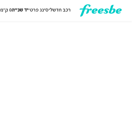
רכב חדש
ליסינג פרטי
יד שנייה
0 ק״מ
ה