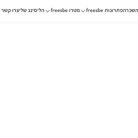
שכרה
הליסינג שלי
פתרונות freesbe
מטרו freesbe
צרו קשר