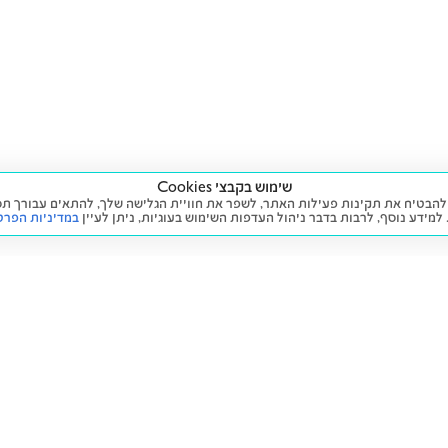
שימוש בקבצי Cookies
ה שימוש בעוגיות (Cookies) על מנת להבטיח את תקינות פעילות האתר, לשפר את חוויית הגלישה שלך, לה
 למידע נוסף, לרבות בדבר ניהול העדפות השימוש בעוגיות,
ניתן לעיין
במדיניות הפרט
שירות
מידע ומדיניות
 חדש
זימון תור לטיפול
הצהרת נגישות
יד שנייה
הליסינג שלי
תנאי השימוש