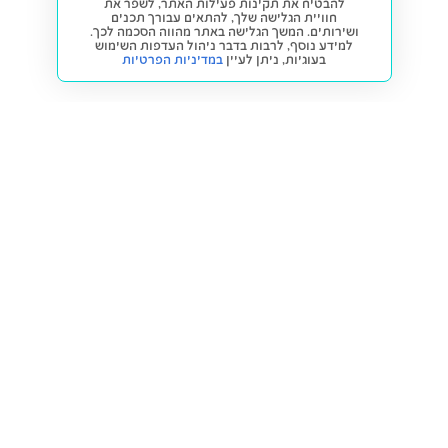
להבטיח את תקינות פעילות האתר, לשפר את
חוויית הגלישה שלך, להתאים עבורך תכנים
ושירותים. המשך הגלישה באתר מהווה הסכמה לכך.
למידע נוסף, לרבות בדבר ניהול העדפות השימוש
בעוגיות,
ניתן לעיין
במדיניות הפרטיות
חזרה למעלה
קנייה ומכירה
פתרונות freesbe
מטרו freesbe