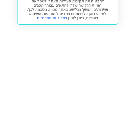
להבטיח את תקינות פעילות האתר, לשפר את
חוויית הגלישה שלך, להתאים עבורך תכנים
ושירותים. המשך הגלישה באתר מהווה הסכמה לכך.
למידע נוסף, לרבות בדבר ניהול העדפות השימוש
בעוגיות,
ניתן לעיין
במדיניות הפרטיות
חזרה למעלה
קנייה ומכירה
פתרונות freesbe
מטרו freesbe