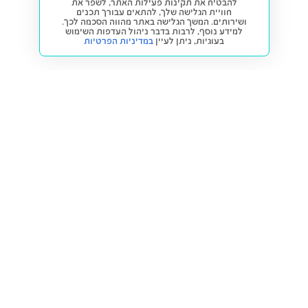
להבטיח את תקינות פעילות האתר, לשפר את
חוויית הגלישה שלך, להתאים עבורך תכנים
ושירותים. המשך הגלישה באתר מהווה הסכמה לכך.
למידע נוסף, לרבות בדבר ניהול העדפות השימוש
בעוגיות,
ניתן לעיין
במדיניות הפרטיות
חזרה למעלה
קנייה ומכירה
פתרונות freesbe
מטרו freesbe