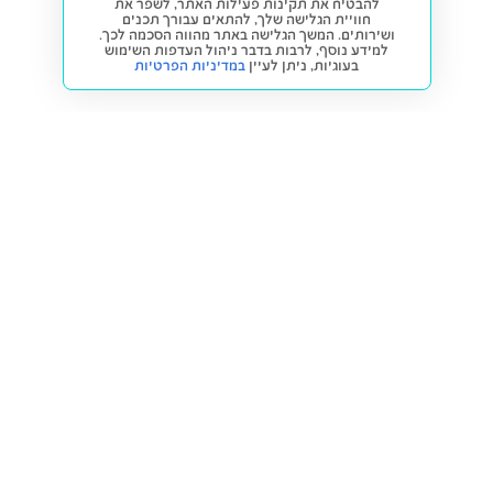
להבטיח את תקינות פעילות האתר, לשפר את
חוויית הגלישה שלך, להתאים עבורך תכנים
ושירותים. המשך הגלישה באתר מהווה הסכמה לכך.
למידע נוסף, לרבות בדבר ניהול העדפות השימוש
בעוגיות,
ניתן לעיין
במדיניות הפרטיות
חזרה למעלה
קנייה ומכירה
פתרונות freesbe
מטרו freesbe