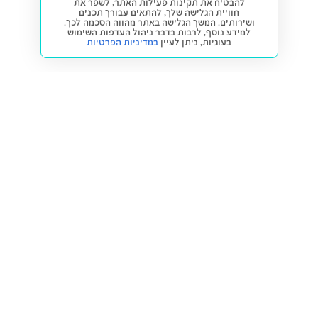
להבטיח את תקינות פעילות האתר, לשפר את
חוויית הגלישה שלך, להתאים עבורך תכנים
ושירותים. המשך הגלישה באתר מהווה הסכמה לכך.
למידע נוסף, לרבות בדבר ניהול העדפות השימוש
בעוגיות,
ניתן לעיין
במדיניות הפרטיות
חזרה למעלה
קנייה ומכירה
פתרונות freesbe
מטרו freesbe