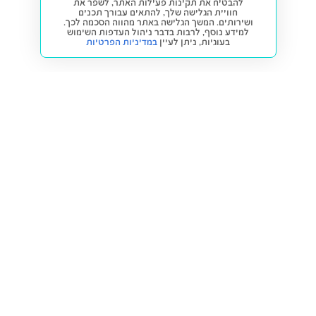
להבטיח את תקינות פעילות האתר, לשפר את
חוויית הגלישה שלך, להתאים עבורך תכנים
ושירותים. המשך הגלישה באתר מהווה הסכמה לכך.
למידע נוסף, לרבות בדבר ניהול העדפות השימוש
בעוגיות,
ניתן לעיין
במדיניות הפרטיות
חזרה למעלה
קנייה ומכירה
פתרונות freesbe
מטרו freesbe