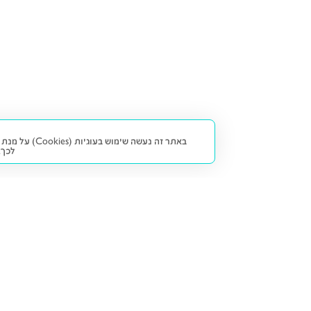
באתר זה נעש
לכך.
קנייה ומכירה
פתרונות freesbe
מטרו freesbe
רכב חדש
מימון
דו גלגלי
ליסינג פרטי
ביטוח
דו גלגלי 