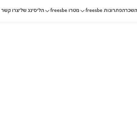
שכרה
הליסינג שלי
פתרונות freesbe
מטרו freesbe
צרו קשר