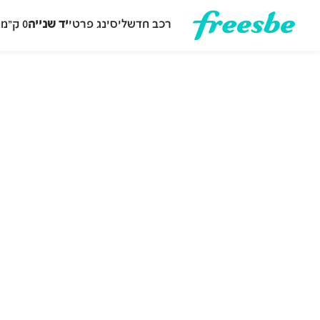
רכב חדש
ליסינג פרטי
יד שנייה
0 ק״מ
ה