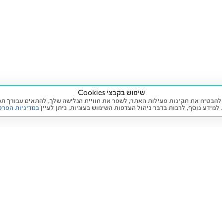
שימוש בקבצי Cookies
ה שימוש בעוגיות (Cookies) על מנת להבטיח את תקינות פעילות האתר, לשפר את חוויית הגלישה שלך, לה
 למידע נוסף, לרבות בדבר ניהול העדפות השימוש בעוגיות,
ניתן לעיין
במדיניות הפרט
שירות
מידע ומדיניות
 חדש
זימון תור לטיפול
הצהרת נגישות
יד שנייה
הליסינג שלי
תנאי השימוש