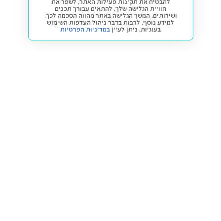
להבטיח את תקינות פעילות האתר, לשפר את
חוויית הגלישה שלך, להתאים עבורך תכנים
ושירותים. המשך הגלישה באתר מהווה הסכמה לכך.
למידע נוסף, לרבות בדבר ניהול העדפות השימוש
בעוגיות,
ניתן לעיין
במדיניות הפרטיות
חזרה למעלה
קנייה ומכירה
פתרונות freesbe
מטרו freesbe