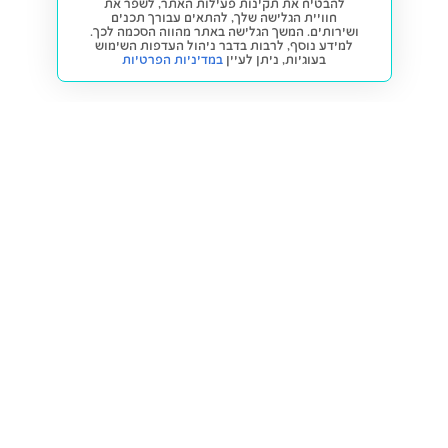
להבטיח את תקינות פעילות האתר, לשפר את
חוויית הגלישה שלך, להתאים עבורך תכנים
ושירותים. המשך הגלישה באתר מהווה הסכמה לכך.
למידע נוסף, לרבות בדבר ניהול העדפות השימוש
בעוגיות,
ניתן לעיין
במדיניות הפרטיות
חזרה למעלה
קנייה ומכירה
פתרונות freesbe
מטרו freesbe