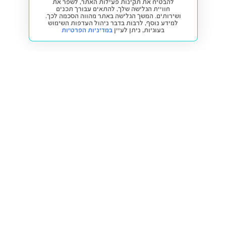
להבטיח את תקינות פעילות האתר, לשפר את
חוויית הגלישה שלך, להתאים עבורך תכנים
ושירותים. המשך הגלישה באתר מהווה הסכמה לכך.
למידע נוסף, לרבות בדבר ניהול העדפות השימוש
בעוגיות,
ניתן לעיין
במדיניות הפרטיות
חזרה למעלה
קנייה ומכירה
פתרונות freesbe
מטרו freesbe