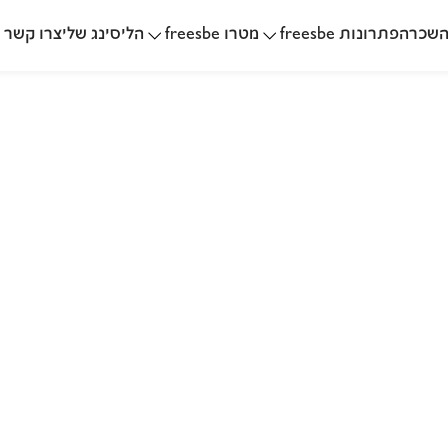
שכרה
הליסינג שלי
פתרונות freesbe
מטרו freesbe
צרו קשר