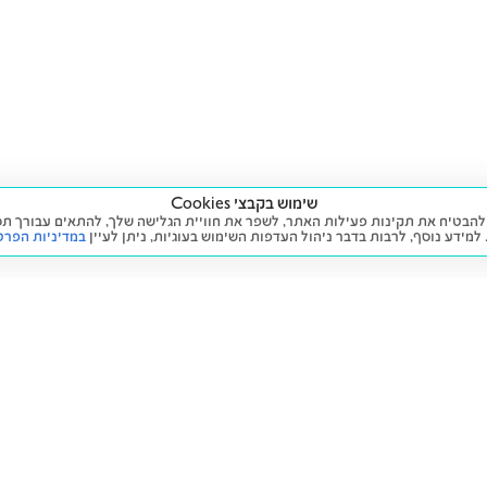
שימוש בקבצי Cookies
ה שימוש בעוגיות (Cookies) על מנת להבטיח את תקינות פעילות האתר, לשפר את חוויית הגלישה שלך, לה
 למידע נוסף, לרבות בדבר ניהול העדפות השימוש בעוגיות,
ניתן לעיין
במדיניות הפרט
שירות
מידע ומדיניות
 חדש
זימון תור לטיפול
הצהרת נגישות
יד שנייה
הליסינג שלי
תנאי השימוש