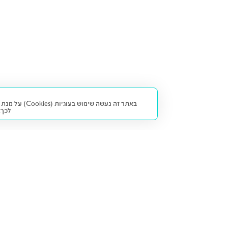
באתר זה נעש
לכך.
קנייה ומכירה
פתרונות freesbe
מטרו freesbe
רכב חדש
מימון
דו גלגלי
ליסינג פרטי
ביטוח
דו גלגלי 