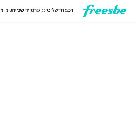
רכב חדש
ליסינג פרטי
יד שנייה
0 ק״מ
ה