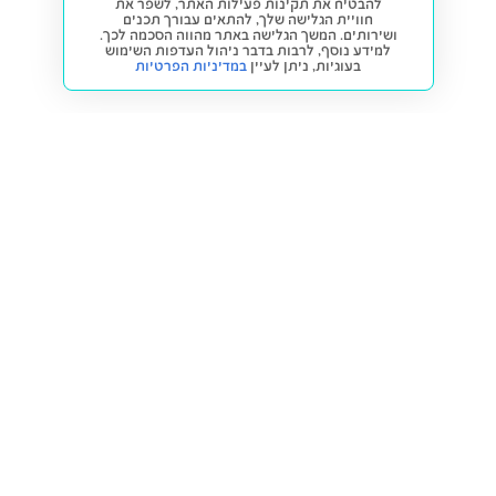
להבטיח את תקינות פעילות האתר, לשפר את
חוויית הגלישה שלך, להתאים עבורך תכנים
ושירותים. המשך הגלישה באתר מהווה הסכמה לכך.
למידע נוסף, לרבות בדבר ניהול העדפות השימוש
בעוגיות,
ניתן לעיין
במדיניות הפרטיות
חזרה למעלה
קנייה ומכירה
פתרונות freesbe
מטרו freesbe